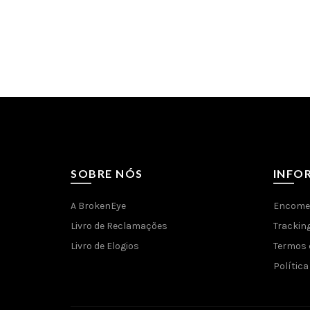
SOBRE NÓS
INFO
A BrokenEye
Encome
Livro de Reclamações
Trackin
Livro de Elogios
Termos 
Política