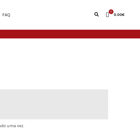
0
FAQ
0.00
€
ado uma vez.