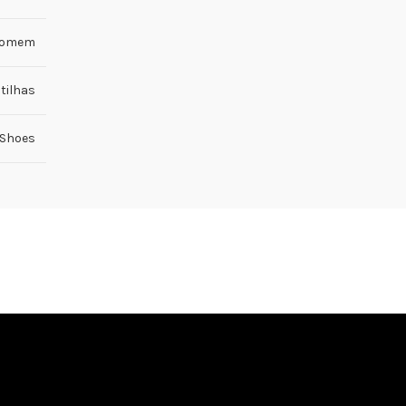
omem
tilhas
 Shoes