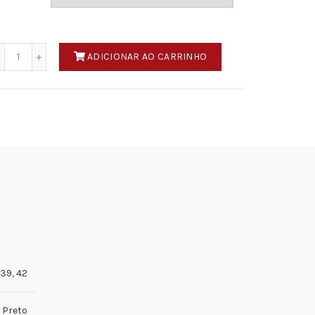
Quantidade
ADICIONAR AO CARRINHO
39
,
42
Preto