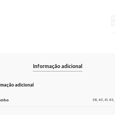
Informação adicional
rmação adicional
anho
38
,
40
,
41
,
43
,