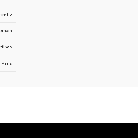
rmelho
omem
tilhas
Vans