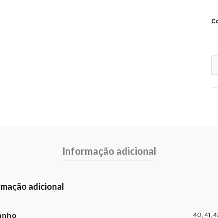
C
Informação adicional
rmação adicional
anho
40
,
41
,
4