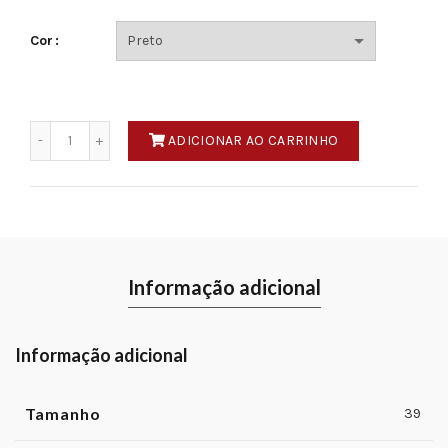
era:
é:
Cor
85.00€.
45.00€.
Quantidade
ADICIONAR AO CARRINHO
Informação adicional
Informação adicional
Tamanho
39