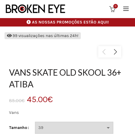
0
AS NOSSAS PROMOÇÕES ESTÃO AQUI!
99 visualizações nas últimas 24h!
VANS SKATE OLD SKOOL 36+
ATIBA
O
O
45.00
€
85.00
€
preço
preço
Vans
original
atual
Tamanho