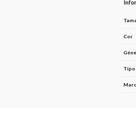
Info
Tam
Cor
Gén
Tipo
Mar