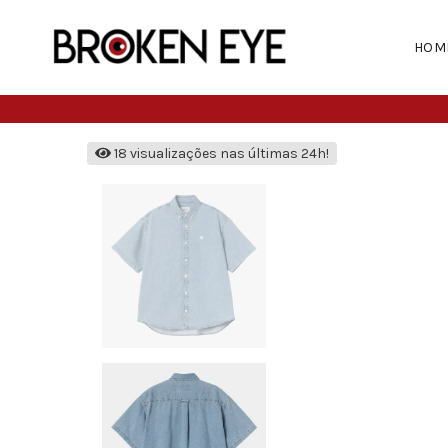
HOM
18 visualizações nas últimas 24h!