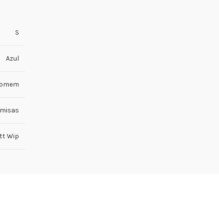
S
Azul
omem
misas
tt Wip