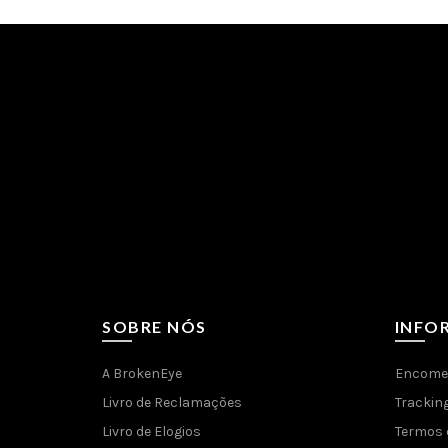
SOBRE NÓS
INFO
A BrokenEye
Encome
Livro de Reclamações
Trackin
Livro de Elogios
Termos 