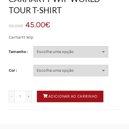
TOUR T-SHIRT
O
O
45.00
€
55.00
€
preço
preço
Carhartt Wip
original
atual
Tamanho
era:
é:
Cor
55.00€.
45.00€.
Quantidade
ADICIONAR AO CARRINHO