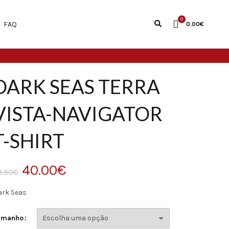
0
FAQ
0.00
€
DARK SEAS TERRA
VISTA-NAVIGATOR
T-SHIRT
O
O
40.00
€
9.50
€
preço
preço
ark Seas
original
atual
amanho