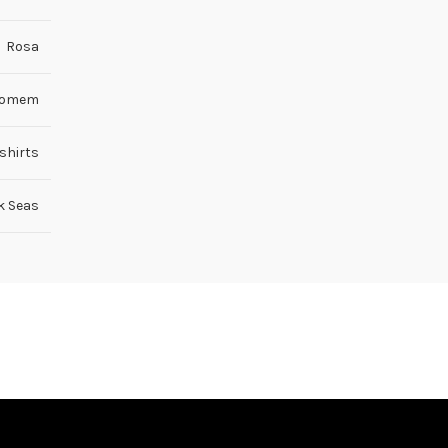
Rosa
omem
shirts
k Seas