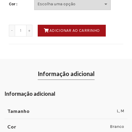
Cor
35.00€.
25.00€.
Quantidade
ADICIONAR AO CARRINHO
Informação adicional
Informação adicional
Tamanho
L
,
M
Cor
Branco