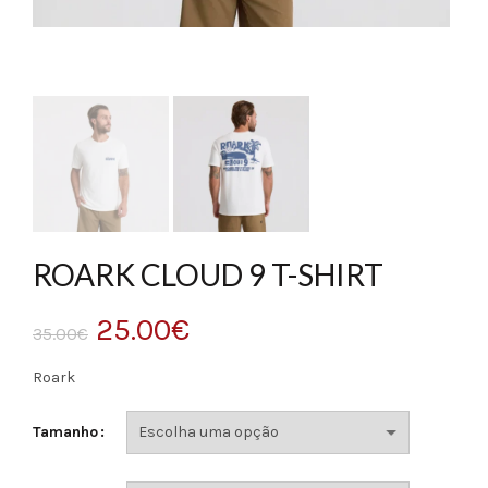
ROARK CLOUD 9 T-SHIRT
O
O
25.00
€
35.00
€
preço
preço
Roark
original
atual
Tamanho
era:
é: