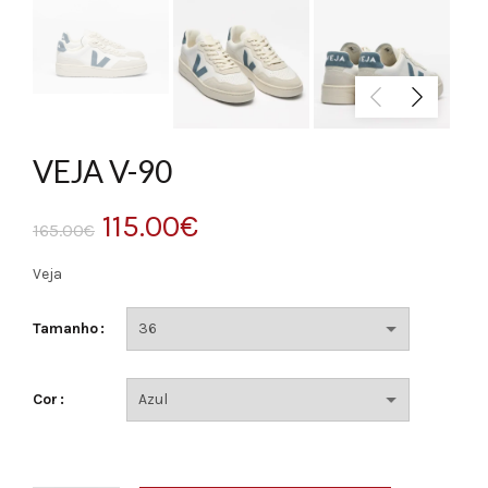
VEJA V-90
O
O
115.00
€
165.00
€
preço
preço
Veja
original
atual
Tamanho
era:
é:
Cor
165.00€.
115.00€.