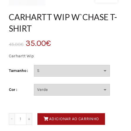
CARHARTT WIP W`CHASE T-
SHIRT
O
O
35.00
€
45.00
€
preço
preço
Carhartt Wip
original
atual
Tamanho
era:
é:
Cor
45.00€.
35.00€.
Quantidade
ADICIONAR AO CARRINHO