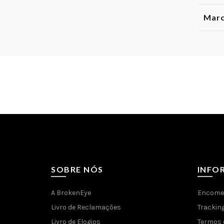
Mar
SOBRE NÓS
INFO
A BrokenEye
Encome
Livro de Reclamações
Trackin
Livro de Elogios
Termos 