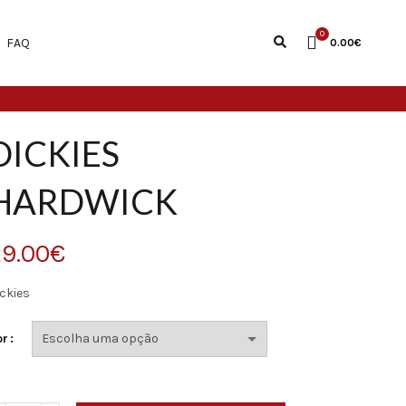
0
FAQ
0.00
€
DICKIES
HARDWICK
9.00
€
ckies
or