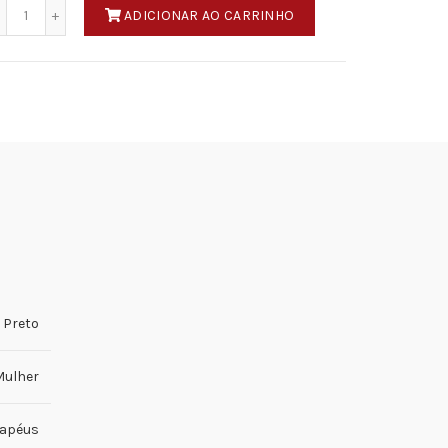
Quantidade
ADICIONAR AO CARRINHO
Preto
ulher
apéus