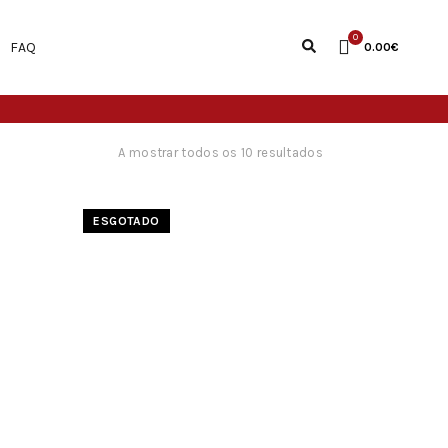
0
FAQ
0.00
€
A mostrar todos os 10 resultados
ESGOTADO