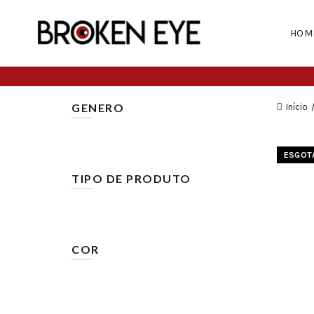
HOM
GENERO
Início
Homem, Mulher
(10)
ESGOT
TIPO DE PRODUTO
Carteiras
(1)
Chapéus
(10)
COR
Bege
(3)
Castanho
(2)