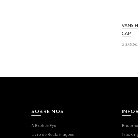
Ver 
VANS H
CAP
33.00
€
Ver 
SOBRE NÓS
INFO
A BrokenEye
Encome
Livro de Reclamações
Trackin