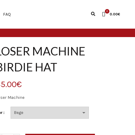
0
FAQ
0.00
€
LOSER MACHINE
BIRDIE HAT
5.00
€
oser Machine
or