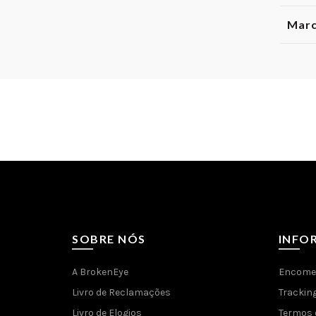
Mar
SOBRE NÓS
INFO
A BrokenEye
Encome
Livro de Reclamações
Trackin
Livro de Elogios
Termos 