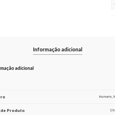
Informação adicional
rmação adicional
ero
Homem, M
 de Produto
Ch