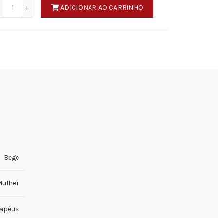
Quantidade
ADICIONAR AO CARRINHO
Bege
ulher
apéus