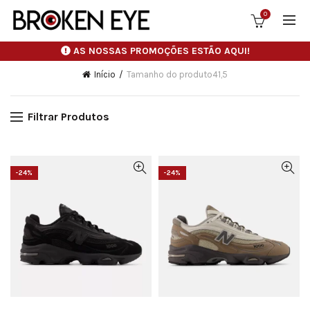
0
AS NOSSAS PROMOÇÕES ESTÃO AQUI!
Início
Tamanho do produto
41,5
Filtrar Produtos
-24%
-24%